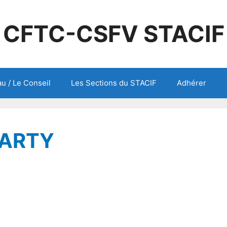
CFTC-CSFV STACIF
u / Le Conseil
Les Sections du STACIF
Adhérer
 DARTY